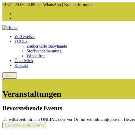
0152 - 24 06 24 89
per WhatsApp | Kontaktformular
WEGweiser
TOOLs
Zauberhafte Babyhände
Stoffwindelberatung
Windelfrei
Über Mich
Kontakt
Menu
/
Veranstaltungen
Bevorstehende Events
Du willst zeitmitraum ONLINE oder vor Ort im zeitmitraum|space im Herze
Bevorstehende Events