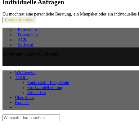
Individuelle Anfragen
Du möchtest eine persönliche Beratung, ein Mietpaket oder ein individuelles
Kontaktformular
Impressum
Datenschutz
AGB
Widerruf
zeitmitraum | simonewirzberger
WEGweiser
TOOLs
Zauberhafte Babyhände
Stoffwindelberatung
Windelfrei
Über Mich
Kontakt