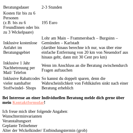
Beratungsdauer
2-3 Stunden
Kosten für bis zu 6
Personen
(z.B. bis zu 6
195 Euro
FreundInnen oder bis
zu 3 Wickelpaare)
Lohr am Main – Frammersbach – Burgsinn –
Inklusive kostenlose
Gemünden – Karlstadt
Anfahrt im
(darüber hinaus berechne ich nur, was über eine
Beratungsgebiet
einfache Entfernung von 20 km von Neuendorf aus
hinaus geht, dann mit 30 Cent pro km)
Inklusive 1 Jahr
Wenn im Anschluss an die Beratung zwischendurch
Nachbetreuung per
Fragen auftauchen
Mail/ Telefon
Inklusive Rabattcodes
So kannst du doppelt sparen, denn die
vieler namhafter
Wahrscheinlichkeit von Fehlkäufen sinkt nach einer
Stoffwindel- Shops
Beratung erheblich
Bei Interesse an einer Individuellen Beratung melde dich gerne über
mein
Kontaktformular
!
Ich freue mich über folgende Angaben:
Wunschterminvarianten
Veranstaltungsort
Geplante Teilnehmer
Alter der Wickelkinder/ Entbindungstermin (grob)