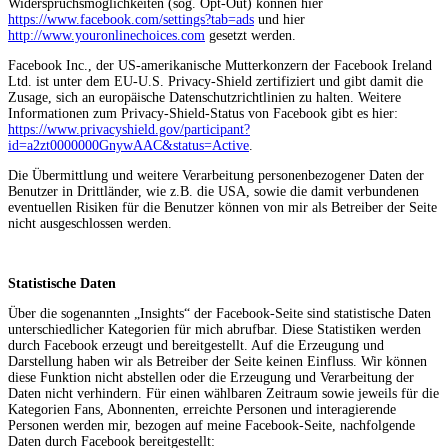
Widerspruchsmöglichkeiten (sog. Opt-Out) können hier
https://www.facebook.com/settings?tab=ads
und hier
http://www.youronlinechoices.com
gesetzt werden.
Facebook Inc., der US-amerikanische Mutterkonzern der Facebook Ireland
Ltd. ist unter dem EU-U.S. Privacy-Shield zertifiziert und gibt damit die
Zusage, sich an europäische Datenschutzrichtlinien zu halten. Weitere
Informationen zum Privacy-Shield-Status von Facebook gibt es hier:
https://www.privacyshield.gov/participant?
id=a2zt0000000GnywAAC&status=Active
.
Die Übermittlung und weitere Verarbeitung personenbezogener Daten der
Benutzer in Drittländer, wie z.B. die USA, sowie die damit verbundenen
eventuellen Risiken für die Benutzer können von mir als Betreiber der Seite
nicht ausgeschlossen werden.
Statistische Daten
Über die sogenannten „Insights“ der Facebook-Seite sind statistische Daten
unterschiedlicher Kategorien für mich abrufbar. Diese Statistiken werden
durch Facebook erzeugt und bereitgestellt. Auf die Erzeugung und
Darstellung haben wir als Betreiber der Seite keinen Einfluss. Wir können
diese Funktion nicht abstellen oder die Erzeugung und Verarbeitung der
Daten nicht verhindern. Für einen wählbaren Zeitraum sowie jeweils für die
Kategorien Fans, Abonnenten, erreichte Personen und interagierende
Personen werden mir, bezogen auf meine Facebook-Seite, nachfolgende
Daten durch Facebook bereitgestellt: