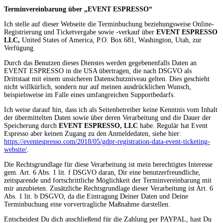
Terminvereinbarung über „EVENT ESPRESSO“
Ich stelle auf dieser Webseite die Terminbuchung beziehungsweise Online-
Registrierung und Ticketvergabe sowie -verkauf über
EVENT ESPRESSO
LLC,
United States of America, P.O. Box 681, Washington, Utah, zur
Verfügung.
Durch das Benutzen dieses Dienstes werden gegebenenfalls Daten an
EVENT ESPRESSO in die USA übertragen, die nach DSGVO als
Drittstaat mit einem unsicheren Datenschutzniveau gelten. Dies geschieht
nicht willkürlich, sondern nur auf meinen ausdrücklichen Wunsch,
beispielsweise im Falle eines umfangreichen Supportbedarfs.
Ich weise darauf hin, dass ich als Seitenbetreiber keine Kenntnis vom Inhalt
der übermittelten Daten sowie über deren Verarbeitung und die Dauer der
Speicherung durch
EVENT ESPRESSO, LLC
habe. Regulär hat Event
Espresso aber keinen Zugang zu den Anmeldedaten, siehe hier:
https://eventespresso.com/2018/05/gdpr-registration-data-event-ticketing-
website/
.
Die Rechtsgrundlage für diese Verarbeitung ist mein berechtigtes Interesse
gem. Art. 6 Abs. 1 lit. f DSGVO daran, Dir eine benutzerfreundliche,
zeitsparende und fortschrittliche Möglichkeit der Terminvereinbarung mit
mir anzubieten. Zusätzliche Rechtsgrundlage dieser Verarbeitung ist Art. 6
Abs. 1 lit. b DSGVO, da die Eintragung Deiner Daten und Deine
Terminbuchung eine vorvertragliche Maßnahme darstellen.
Entscheidest Du dich anschließend für die Zahlung per PAYPAL, hast Du