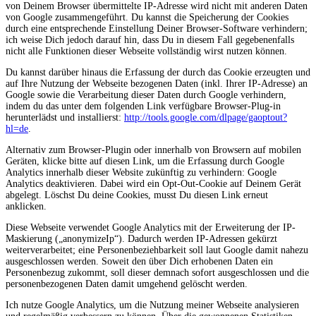
von Deinem Browser übermittelte IP-Adresse wird nicht mit anderen Daten
von Google zusammengeführt. Du kannst die Speicherung der Cookies
durch eine entsprechende Einstellung Deiner Browser-Software verhindern;
ich weise Dich jedoch darauf hin, dass Du in diesem Fall gegebenenfalls
nicht alle Funktionen dieser Webseite vollständig wirst nutzen können.
Du kannst darüber hinaus die Erfassung der durch das Cookie erzeugten und
auf Ihre Nutzung der Webseite bezogenen Daten (inkl. Ihrer IP-Adresse) an
Google sowie die Verarbeitung dieser Daten durch Google verhindern,
indem du das unter dem folgenden Link verfügbare Browser-Plug-in
herunterlädst und installierst:
http://tools.google.com/dlpage/gaoptout?
hl=de
.
Alternativ zum Browser-Plugin oder innerhalb von Browsern auf mobilen
Geräten, klicke bitte auf diesen Link, um die Erfassung durch Google
Analytics innerhalb dieser Website zukünftig zu verhindern:
Google
Analytics deaktivieren
. Dabei wird ein Opt-Out-Cookie auf Deinem Gerät
abgelegt. Löschst Du deine Cookies, musst Du diesen Link erneut
anklicken.
Diese Webseite verwendet Google Analytics mit der Erweiterung der IP-
Maskierung („anonymizeIp“). Dadurch werden IP-Adressen gekürzt
weiterverarbeitet; eine Personenbeziehbarkeit soll laut Google damit nahezu
ausgeschlossen werden. Soweit den über Dich erhobenen Daten ein
Personenbezug zukommt, soll dieser demnach sofort ausgeschlossen und die
personenbezogenen Daten damit umgehend gelöscht werden.
Ich nutze Google Analytics, um die Nutzung meiner Webseite analysieren