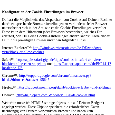
Konfiguration der Cookie-Einstellungen im Browser
Du hast die Möglichkeit, das Abspeichern von Cookies auf Deinem Rechner
durch entsprechende Browsereinstellungen zu verhindern. Jeder Browser
unterscheidet sich in der Art, wie er die Cookie-Einstellungen verwaltet.
Diese ist in dem Hilfemenü jedes Browsers beschrieben, welches Dir
erläutert, wie Du Deine Cookie-Einstellungen ändern kannst. Diese findest
Du für die jeweiligen Browser unter den folgenden Links:
Internet Explorer™:
http://windows.microsoft.com/de-DE/windows-
vista/Block-or-allow-cookies
Safari™:
http://apple-safari.giga.de/tipps/cookies-in-safari-aktivieren-
blockieren-loeschen-so-geht-s/
und
https://support.apple.com/kb/PH21411?
locale=de_DE
Chrome™:
http://support.google.com/chrome/bin/answer.py?
hl=de&hlrm=en&answer=95647
Firefox™
https://support.mozilla.org/de/kb/cookies-erlauben-und-ablehnen
Opera™:
http://help.opera.com/Windows/10.20/de/cookies.html
Weiterhin nutze ich HTML5 storage objects, die auf Deinem Endgerät
abgelegt werden. Diese Objekte speichern die erforderlichen Daten
unabhängig von Deinem verwendeten Browser und haben kein