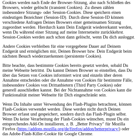
Cookies werden nach Ende der Browser-Sitzung, also nach Schließen des
Browsers, wieder gelöscht (transient Cookies). Zu diesen zählen
insbesondere Sitzungs- oder Session-Cookies. Diese speichern einen
eindeutigen Bezeichner (Session-ID). Durch diese Session-ID können
verschiedene Anfragen Deines Browsers einer gemeinsamen Sitzung
zugeordnet werden. Hierdurch kann Dein Endgerät wiedererkannt werden,
wenn Du während einer Sitzung auf meine Internetseite zurückkehrst.
Session-Cookies werden auch schon dann gelöscht, wenn Du dich ausloggst.
Andere Cookies verbleiben für eine vorgegebene Dauer auf Deinem
Endgerät und ermöglichen mir, Deinen Browser bzw. Dein Endgerät beim
nächsten Besuch wiederzuerkennen (persistente Cookies).
Bitte beachte, dass bestimmte Cookies bereits gesetzt werden, sobald Du
meine Webseite betrittst. Du kannst Deinen Browser so einstellen, dass Du
über das Setzen von Cookies informiert wirst und einzeln über deren
Annahme entscheiden oder die Annahme von Cookies für bestimmte Fälle,
insbesondere Cookies von Drittanbietern (Third Party Cookies) oder
generell ausschließen kannst. Bei der Nichtannahme von Cookies kann die
Funktionalität meiner Webseite für Dich eingeschränkt sein.
Wenn Du Inhalte unter Verwendung des Flash-Plugins betrachtest, können
Flash-Cookies verwendet werden. Diese werden nicht durch Deinen
Browser erfasst und gespeichert, sondern durch das Flash-Plugin selbst.
Wenn Du keine Verarbeitung der Flash-Cookies wünschen, musst Du ein
entsprechendes Add-On installieren, z. B. „Better Privacy“ für Mozilla
Firefox (
https://addons.mozilla.org/de/firefox/addon/betterprivacy/
) oder
das Adobe-Flash-Killer-Cookie für Google Chrome.