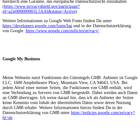
hierdurch eine Garantie, das europäische Datenschutzrecht einzuhalten
(
https://www.privacyshield.gov/participant?
id=a2zt000000001L5AAI&status=Active
).
Weitere Informationen zu Google Web Fonts findest Du unter
https://developers.google.com/fonts/faq
und in der Datenschutzerklärung
von Google:
https://www.google.com/policies/privacy/
.
Google My Business
Meine Webseite nutzt Funktionen des Gütesiegels GMB. Anbieter ist Google
LLC, 1600 Amphitheatre Pkwy, Mountain View, CA 94043, USA. Bei
jedem Abruf einer meiner Seiten, die Funktionen von GMB enthält, wird
eine Verbindung zu Servern von GMB hergestellt. Dabei werden auch Daten
an GMB übertragen. Ich weise darauf hin, dass ich als Anbieter der Seiten
keine Kenntnis vom Inhalt der übermittelten Daten sowie deren Nutzung
durch GMB erhalte. Weitere Informationen hierzu findest Du in der
Datenschutzerklärung von GMB unter
https://policies.google.com/privacy?
hl=de
.