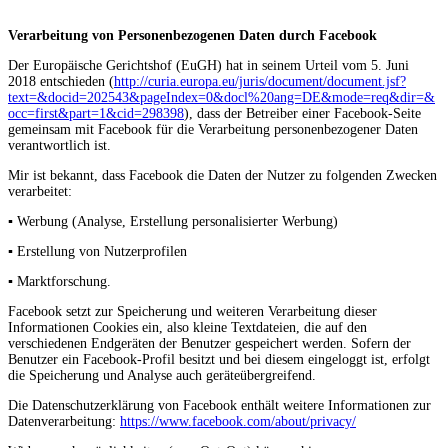
Verarbeitung von Personenbezogenen Daten durch Facebook
Der Europäische Gerichtshof (EuGH) hat in seinem Urteil vom 5. Juni
2018 entschieden (
http://curia.europa.eu/juris/document/document.jsf?
text=&docid=202543&pageIndex=0&docl%20ang=DE&mode=req&dir=&
occ=first&part=1&cid=298398
), dass der Betreiber einer Facebook-Seite
gemeinsam mit Facebook für die Verarbeitung personenbezogener Daten
verantwortlich ist.
Mir ist bekannt, dass Facebook die Daten der Nutzer zu folgenden Zwecken
verarbeitet:
▪ Werbung (Analyse, Erstellung personalisierter Werbung)
▪ Erstellung von Nutzerprofilen
▪ Marktforschung.
Facebook setzt zur Speicherung und weiteren Verarbeitung dieser
Informationen Cookies ein, also kleine Textdateien, die auf den
verschiedenen Endgeräten der Benutzer gespeichert werden. Sofern der
Benutzer ein Facebook-Profil besitzt und bei diesem eingeloggt ist, erfolgt
die Speicherung und Analyse auch geräteübergreifend.
Die Datenschutzerklärung von Facebook enthält weitere Informationen zur
Datenverarbeitung:
https://www.facebook.com/about/privacy/