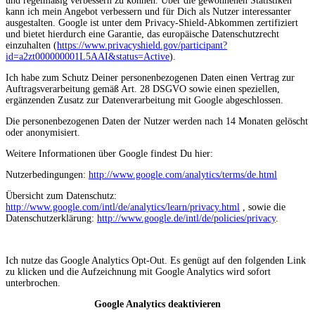
und regelmäßig verbessern zu können. Über die gewonnenen Statistiken
kann ich mein Angebot verbessern und für Dich als Nutzer interessanter
ausgestalten. Google ist unter dem Privacy-Shield-Abkommen zertifiziert
und bietet hierdurch eine Garantie, das europäische Datenschutzrecht
einzuhalten (
https://www.privacyshield.gov/participant?
id=a2zt000000001L5AAI&status=Active
).
Ich habe zum Schutz Deiner personenbezogenen Daten einen Vertrag zur
Auftragsverarbeitung gemäß Art. 28 DSGVO sowie einen speziellen,
ergänzenden Zusatz zur Datenverarbeitung mit Google abgeschlossen.
Die personenbezogenen Daten der Nutzer werden nach 14 Monaten gelöscht
oder anonymisiert.
Weitere Informationen über Google findest Du hier:
Nutzerbedingungen:
http://www.google.com/analytics/terms/de.html
Übersicht zum Datenschutz:
http://www.google.com/intl/de/analytics/learn/privacy.html
, sowie die
Datenschutzerklärung:
http://www.google.de/intl/de/policies/privacy
.
Ich nutze das Google Analytics Opt-Out. Es genügt auf den folgenden Link
zu klicken und die Aufzeichnung mit Google Analytics wird sofort
unterbrochen.
Google Analytics deaktivieren